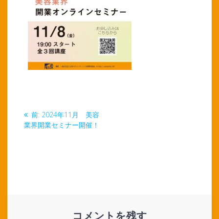
投
前
前:
2024年11月 美容
稿
の
業界開業セミナー開催！
投
ナ
稿:
ビ
ゲ
ー
コメントを残す