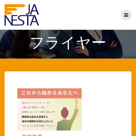
コ
ン
テ
ン
ツ
へ
フライヤー
ス
キ
ッ
プ